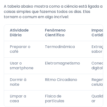
A tabela abaixo mostra como a ciência está ligada a
coisas simples que fazemos todos os dias. Elas
tornam o comum em algo incrível:
Atividade
Fenômeno
Impact
Diária
Científico
Cotidia
Preparar o
Termodinâmica
Extraçã
café
sabor
Usar o
Eletromagnetismo
Conecti
smartphone
digital
Dormir à
Ritmo Circadiano
Regene
noite
celular
Limpar a
Física de
Qualida
casa
partículas
ar