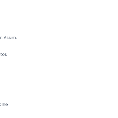
r. Assim,
ntos
olhe