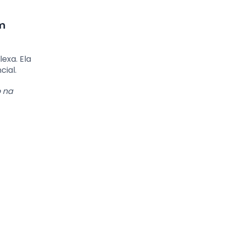
ém
exa. Ela
cial.
 na