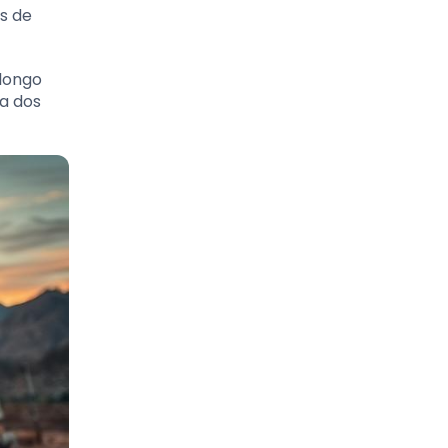
as de
 longo
va dos