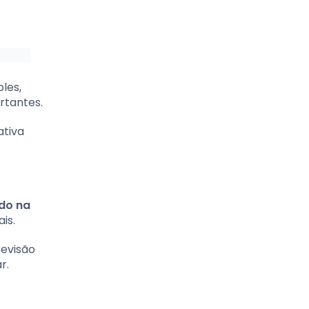
les,
rtantes.
ativa
do na
is.
evisão
r.