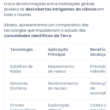
troca de informações entre instituições globais
acelera as
descobertas intrigantes da ciência
em
todo o mundo.
Abaixo, apresentamos um comparativo das
tecnologias que impulsionam o estudo das
curiosidades científicas da Terra
:
Tecnologia
Aplicação
Benefício
Principal
Alcançad
Satélites de
Mapeamento
Precisão
Radar
de relevo
milimétric
Sensores
Monitoramento
Detecção
Sísmicos
do núcleo
de
anomalias
Drones
Exploração
Coleta de