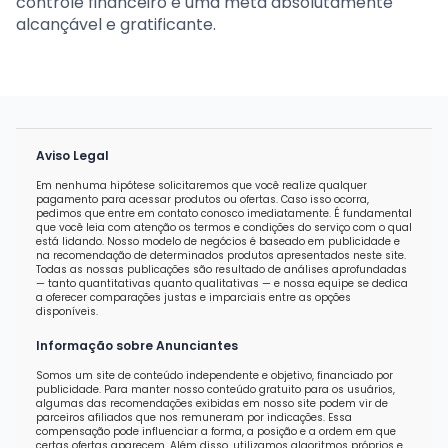
controle financeiro é uma meta absolutamente
alcançável e gratificante.
Aviso Legal
Em nenhuma hipótese solicitaremos que você realize qualquer
pagamento para acessar produtos ou ofertas. Caso isso ocorra,
pedimos que entre em contato conosco imediatamente. É fundamental
que você leia com atenção os termos e condições do serviço com o qual
está lidando. Nosso modelo de negócios é baseado em publicidade e
na recomendação de determinados produtos apresentados neste site.
Todas as nossas publicações são resultado de análises aprofundadas
— tanto quantitativas quanto qualitativas — e nossa equipe se dedica
a oferecer comparações justas e imparciais entre as opções
disponíveis.
Informação sobre Anunciantes
Somos um site de conteúdo independente e objetivo, financiado por
publicidade. Para manter nosso conteúdo gratuito para os usuários,
algumas das recomendações exibidas em nosso site podem vir de
parceiros afiliados que nos remuneram por indicações. Essa
compensação pode influenciar a forma, a posição e a ordem em que
certas ofertas aparecem. Além disso, utilizamos algoritmos próprios e