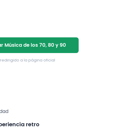
 Música de los 70, 80 y 90
redirigido a la página oficial
edad
periencia retro