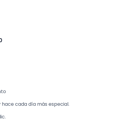
0
nto
y hace cada día más especial.
ic.