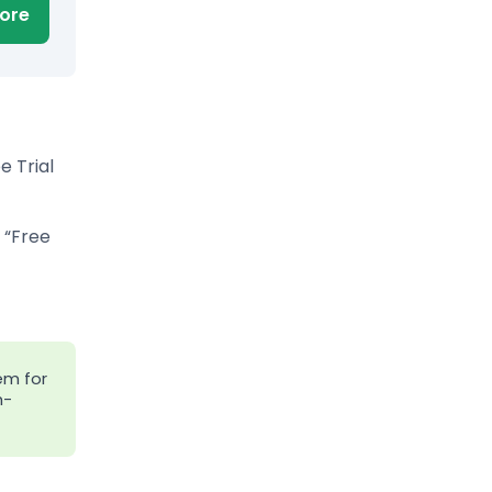
ore
e Trial
 “Free
hem for
h-