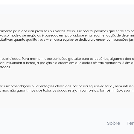
amento para acessar produtos ou ofertas. Caso isso ocorra, pedimos que entre em 
o. Nosso modelo de negócios é baseado em publicidade e na recomendação de determi
tativas quanto qualitativas — e nossa equipe se dedica a oferecer comparações just
r publicidade. Para manter nosso conteúdo gratuito para os usuários, algumas das 
e influenciar a forma, a posição e a ordem em que certas ofertas aparecem. Além di
ntados.
nas recomendações ou orientações oferecidas por nossa equipe editorial, nem influe
ores, mas não garantimos que todos os dados estejam completos. Também não assum
Sobre
Te