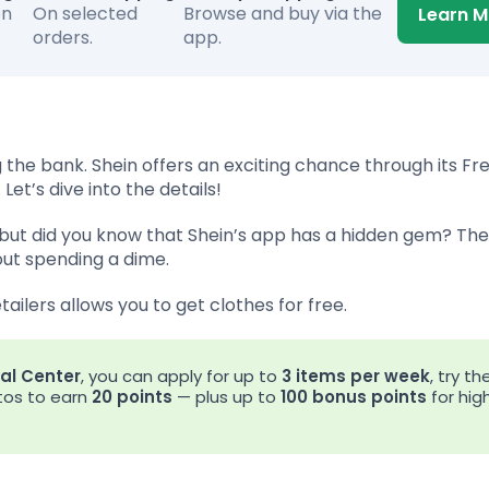
on
On selected
Browse and buy via the
Learn M
orders.
app.
the bank. Shein offers an exciting chance through its Fre
et’s dive into the details!
 but did you know that Shein’s app has a hidden gem? The
out spending a dime.
tailers allows you to get clothes for free.
ial Center
, you can apply for up to
3 items per week
, try t
otos to earn
20 points
— plus up to
100 bonus points
for hig