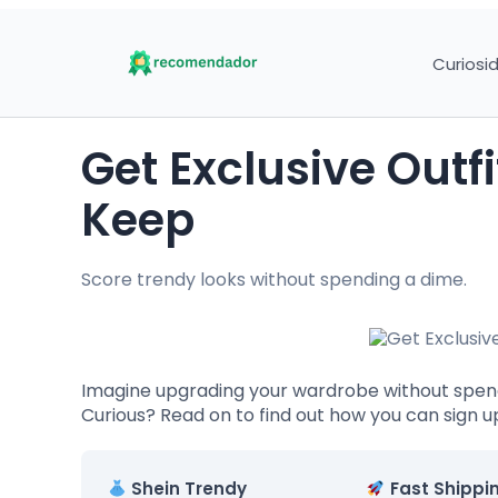
Curiosi
Get Exclusive Outfits to Try for Free and
Keep
Score trendy looks without spending a dime.
Imagine upgrading your wardrobe without spend
Curious? Read on to find out how you can sign u
Shein Trendy
Fast Shippi