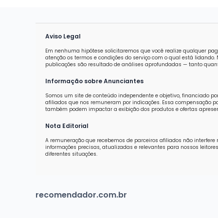
Aviso Legal
Em nenhuma hipótese solicitaremos que você realize qualquer pag
atenção os termos e condições do serviço com o qual está lidand
publicações são resultado de análises aprofundadas — tanto quanti
Informação sobre Anunciantes
Somos um site de conteúdo independente e objetivo, financiado po
afiliados que nos remuneram por indicações. Essa compensação pod
também podem impactar a exibição dos produtos e ofertas aprese
Nota Editorial
A remuneração que recebemos de parceiros afiliados não interfere 
informações precisas, atualizadas e relevantes para nossos leit
diferentes situações.
recomendador.com.br